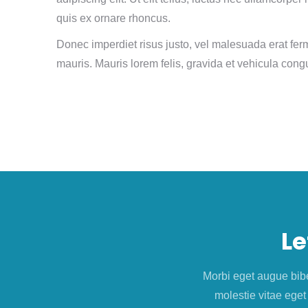
quis ex ornare rhoncus.
Donec imperdiet risus justo, vel malesuada erat fer
mauris. Mauris lorem felis, gravida et vehicula cong
Le
Morbi eget augue bib
molestie vitae eget