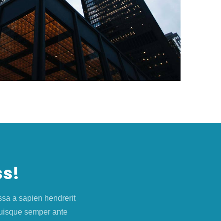
ss!
sa a sapien hendrerit
 Quisque semper ante