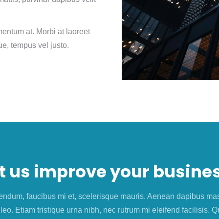
mentum at. Morbi at laoreet
ue, tempus vel justo.
t us improve your busine
endum, faucibus mi et, scelerisque mauris. Aenean dapibus mas
 leo. Etiam tristique urna nibh, nec rutrum mi eleifend facilisis.