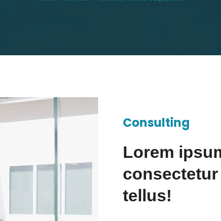
Consulting
Lorem ipsum
consectetur a
tellus!