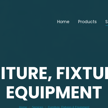
Home
Products
S
ITURE, FIXTU
EQUIPMENT
You are here:
Home
Services
Furniture, Fixtures & Equipment