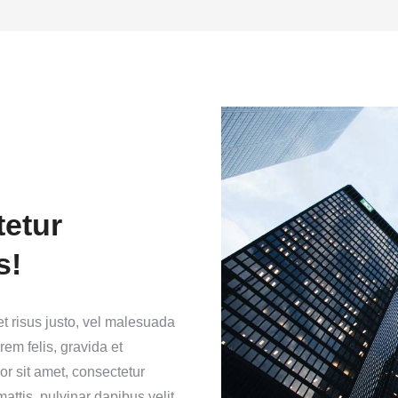
tetur
s!
t risus justo, vel malesuada
rem felis, gravida et
r sit amet, consectetur
mattis, pulvinar dapibus velit